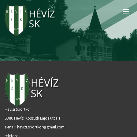
Togg
navig
Hévízi Sportkör
8380 Hévíz, Kossuth Lajos utca 1
.
e-mail:
hevizi.sportkor@gmail.com
telefon: -