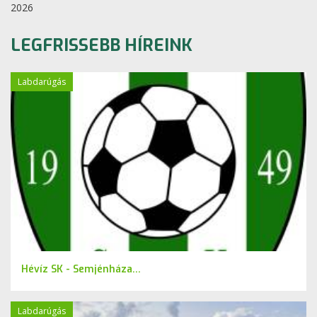
2026
LEGFRISSEBB HÍREINK
Labdarúgás
Hévíz SK - Semjénháza...
Labdarúgás