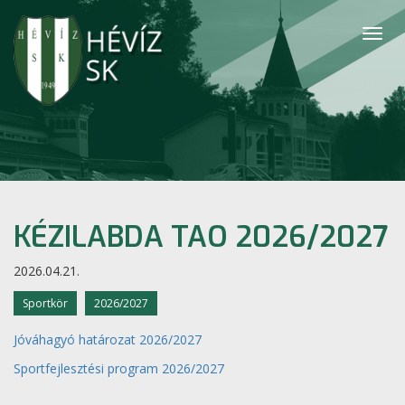
Togg
navig
KÉZILABDA TAO 2026/2027
2026.04.21.
Sportkör
2026/2027
Jóváhagyó határozat 2026/2027
Sportfejlesztési program 2026/2027