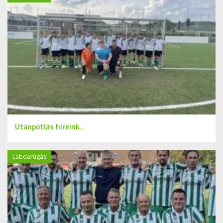
Utánpótlás híreink...
Labdarúgás