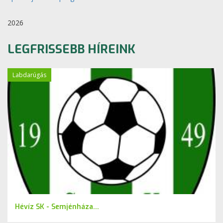
2026
LEGFRISSEBB HÍREINK
Labdarúgás
Hévíz SK - Semjénháza...