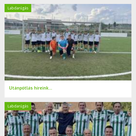
Labdarúgás
Utánpótlás híreink...
Labdarúgás