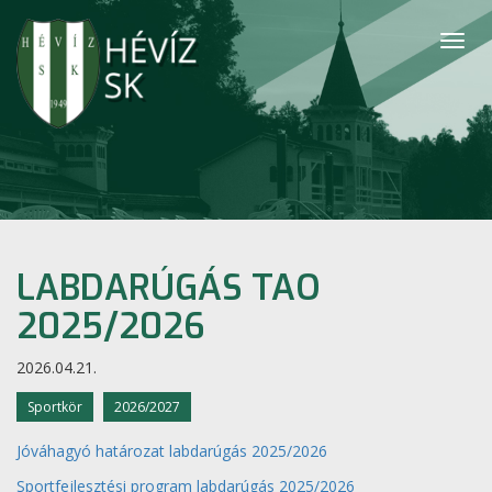
Togg
navig
LABDARÚGÁS TAO
2025/2026
2026.04.21.
Sportkör
2026/2027
Jóváhagyó határozat labdarúgás 2025/2026
Sportfejlesztési program labdarúgás 2025/2026