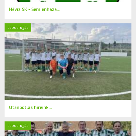
Hévíz SK - Semjénháza...
Labdarúgás
Utánpótlás híreink...
Labdarúgás