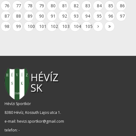
76
77
78
79
80
81
82
83
84
85
86
87
88
89
90
91
92
93
94
95
96
97
98
99
100
101
102
103
104
105
Hévízi Sportkör
8380 Hévíz, Kossuth Lajos utca 1
.
e-mail:
hevizi.sportkor@gmail.com
telefon: -