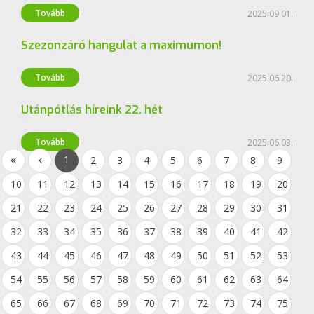
Labdarúgás
Tovább
2025.09.01.
Szezonzáró hangulat a maximumon!
Labdarúgás
Tovább
2025.06.20.
Utánpótlás híreink 22. hét
Tovább
2025.06.03.
1
2
3
4
5
6
7
8
9
10
11
12
13
14
15
16
17
18
19
20
21
22
23
24
25
26
27
28
29
30
31
32
33
34
35
36
37
38
39
40
41
42
43
44
45
46
47
48
49
50
51
52
53
54
55
56
57
58
59
60
61
62
63
64
65
66
67
68
69
70
71
72
73
74
75