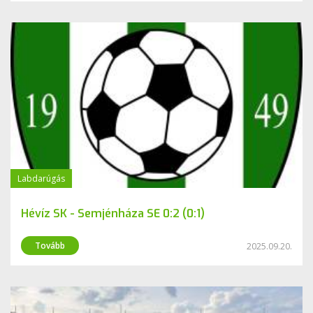
Labdarúgás
Hévíz SK - Semjénháza SE 0:2 (0:1)
Tovább
2025.09.20.