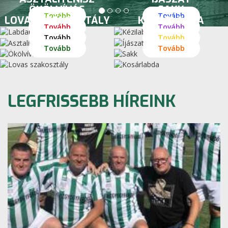
ÖKÖLVÍVÁS
SAKK
Tovább
Tovább
LOVAS SZAKOSZTÁLY
KOSÁRLABDA
Tovább
Tovább
Tovább
Tovább
Tovább
Tovább
LEGFRISSEBB HÍREINK