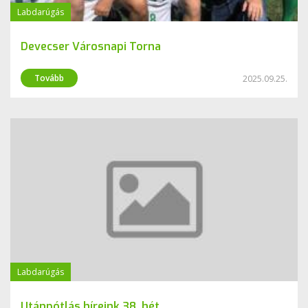
Labdarúgás
Devecser Városnapi Torna
Tovább
2025.09.25.
Labdarúgás
Utánpótlás híreink 38. hét