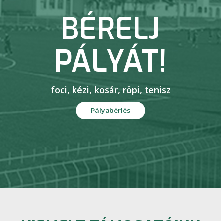
BÉRELJ
PÁLYÁT!
foci, kézi, kosár, röpi, tenisz
Pályabérlés