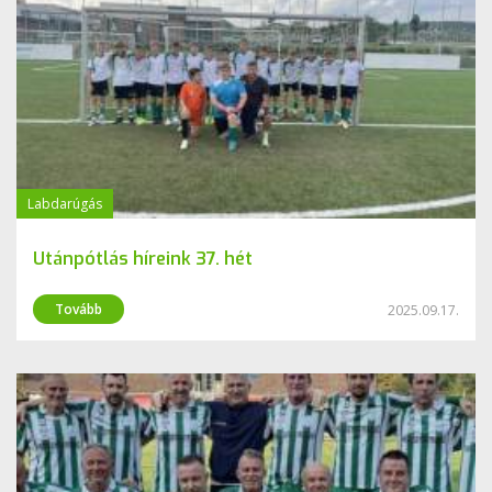
Labdarúgás
Utánpótlás híreink 37. hét
Tovább
2025.09.17.