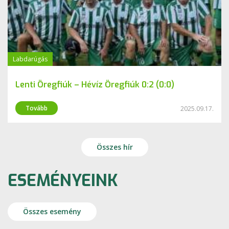
Labdarúgás
Lenti Öregfiúk – Hévíz Öregfiúk 0:2 (0:0)
Tovább
2025.09.17.
Összes hír
ESEMÉNYEINK
Összes esemény