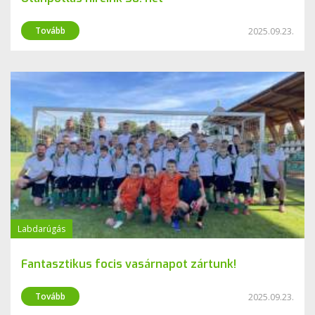
Tovább
2025.09.23.
Labdarúgás
Fantasztikus focis vasárnapot zártunk!
Tovább
2025.09.23.