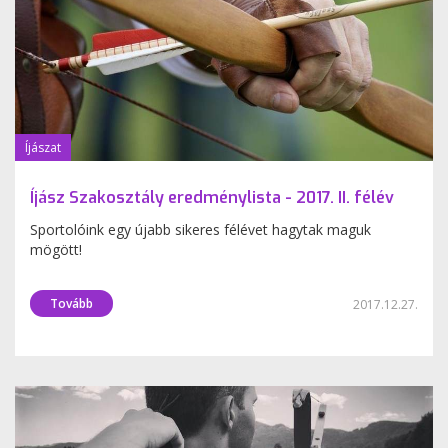
Íjászat
Íjász Szakosztály eredménylista - 2017. II. félév
Sportolóink egy újabb sikeres félévet hagytak maguk
mögött!
Tovább
2017.12.27.