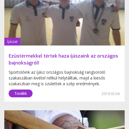
Íjászat
Ezüstérmekkel tértek haza íjászaink az országos
bajnokságról!
Sportolóink az íjász országos bajnokság rangsoroló
szakaszában kivétel nélkül helytálltak, majd a kiesős
szakaszban meg is születtek a szép eredmények.
Tovább
2019.03.04.