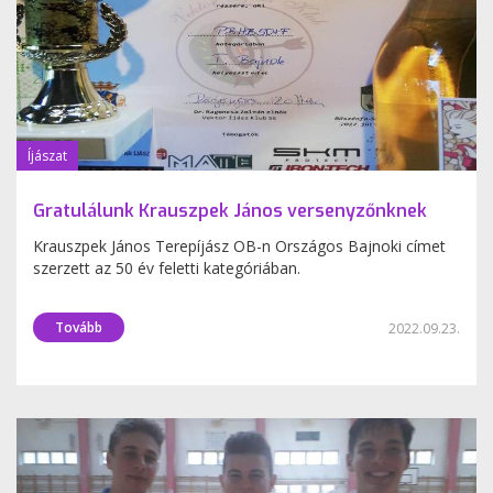
Íjászat
Gratulálunk Krauszpek János versenyzőnknek
Krauszpek János Terepíjász OB-n Országos Bajnoki címet
szerzett az 50 év feletti kategóriában.
Tovább
2022.09.23.