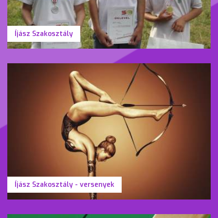
Íjász Szakosztály
Íjász Szakosztály - versenyek