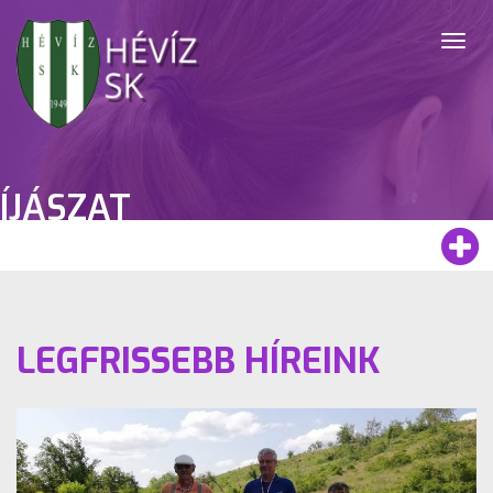
Togg
navig
ÍJÁSZAT
LEGFRISSEBB HÍREINK