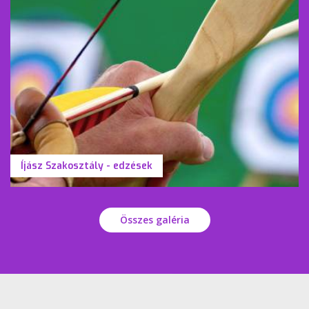
Íjász Szakosztály - edzések
Összes galéria