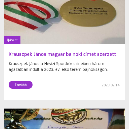
Íjászat
Krauszpek János magyar bajnoki címet szerzett
Krauszpek János a Hévízi Sportkör színeiben három
ágazatban indult a 2023. évi első terem bajnokságon.
Tovább
2023.02.14.