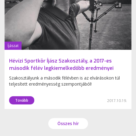
Íjászat
Hévízi Sportkör Íjász Szakosztály, a 2017-es
második félév legkiemelkedőbb eredményei
Szakosztályunk a második félévben is az elvárásokon túl
teljesített eredményesség szempontjából!
Tovább
2017.10.19.
Összes hír