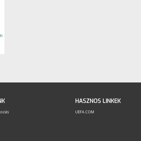
om
NK
HASZNOS LINKEK
kozás
UEFA.COM