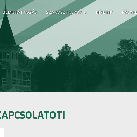
BEMUTATKOZÁS
SZAKOSZTÁLYOK
HÍREINK
PÁLYA
KAPCSOLATOT!