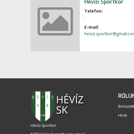
Hévízi Sportkör
Telefon:
-
E-mail:
hevizi.sportkor@gmail.c
RÓLU
Bemutat
Hírek
Hévízi Sportkör