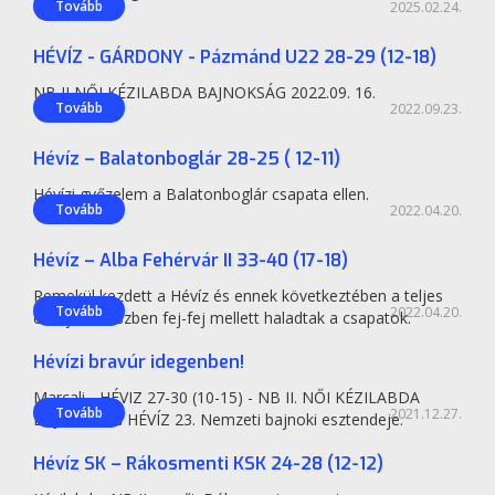
Kézilabda
Tovább
2025.02.24.
HÉVÍZ - GÁRDONY - Pázmánd U22 28-29 (12-18)
NB II NŐI KÉZILABDA BAJNOKSÁG 2022.09. 16.
Kézilabda
Tovább
2022.09.23.
Hévíz – Balatonboglár 28-25 ( 12-11)
Hévízi győzelem a Balatonboglár csapata ellen.
Kézilabda
Tovább
2022.04.20.
Hévíz – Alba Fehérvár II 33-40 (17-18)
Remekül kezdett a Hévíz és ennek következtében a teljes
Kézilabda
Tovább
2022.04.20.
első játékrészben fej-fej mellett haladtak a csapatok.
Hévízi bravúr idegenben!
Marcali - HÉVIZ 27-30 (10-15) - NB II. NŐI KÉZILABDA
Kézilabda
Tovább
2021.12.27.
BAJNOKSÁG HÉVÍZ 23. Nemzeti bajnoki esztendeje.
Hévíz SK – Rákosmenti KSK 24-28 (12-12)