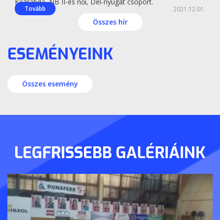
Kézilabda, NB II-es női, Dél-nyugat csoport.
Tovább
2021.12.01.
Összes hír
ESEMÉNYEINK
Összes esemény
LEGFRISSEBB GALÉRIÁINK