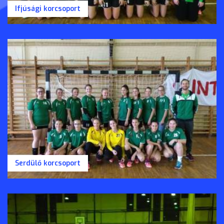
Ifjúsági korcsoport
Serdülő korcsoport