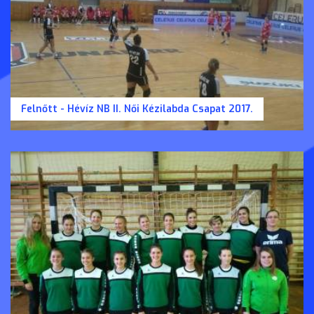
Felnőtt - Hévíz NB II. Női Kézilabda Csapat 2017.