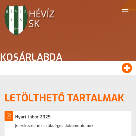
Togg
navig
KOSÁRLABDA
LETÖLTHETŐ TARTALMAK
Nyári tábor 2025
Jelenkezéshez szükséges dokumentumok