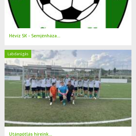
Hévíz SK - Semjénháza...
Labdarúgás
Utánpótlás híreink...