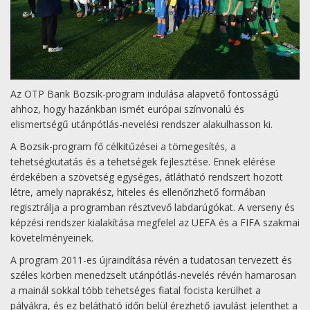
Az OTP Bank Bozsik-program indulása alapvető fontosságú
ahhoz, hogy hazánkban ismét európai színvonalú és
elismertségű utánpótlás-nevelési rendszer alakulhasson ki.
A Bozsik-program fő célkitűzései a tömegesítés, a
tehetségkutatás és a tehetségek fejlesztése. Ennek elérése
érdekében a szövetség egységes, átlátható rendszert hozott
létre, amely naprakész, hiteles és ellenőrizhető formában
regisztrálja a programban résztvevő labdarúgókat. A verseny és
képzési rendszer kialakítása megfelel az UEFA és a FIFA szakmai
követelményeinek.
A program 2011-es újraindítása révén a tudatosan tervezett és
széles körben menedzselt utánpótlás-nevelés révén hamarosan
a mainál sokkal több tehetséges fiatal focista kerülhet a
pályákra, és ez belátható időn belül érezhető javulást jelenthet a