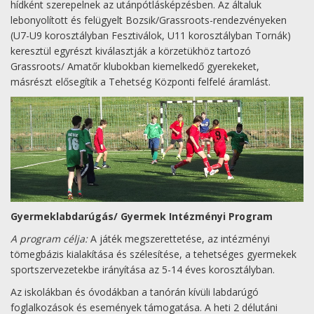
hídként szerepelnek az utánpótlásképzésben. Az általuk
lebonyolított és felügyelt Bozsik/Grassroots-rendezvényeken
(U7-U9 korosztályban Fesztiválok, U11 korosztályban Tornák)
keresztül egyrészt kiválasztják a körzetükhöz tartozó
Grassroots/ Amatőr klubokban kiemelkedő gyerekeket,
másrészt elősegítik a Tehetség Központi felfelé áramlást.
Gyermeklabdarúgás/ Gyermek Intézményi Program
A program célja:
A játék megszerettetése, az intézményi
tömegbázis kialakítása és szélesítése, a tehetséges gyermekek
sportszervezetekbe irányítása az 5-14 éves korosztályban.
Az iskolákban és óvodákban a tanórán kívüli labdarúgó
foglalkozások és események támogatása. A heti 2 délutáni