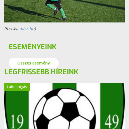
(forrás:
mlsz.hu
)
ESEMÉNYEINK
Összes esemény
LEGFRISSEBB HÍREINK
Labdarúgás