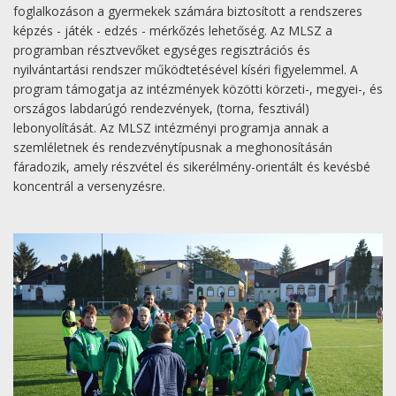
foglalkozáson a gyermekek számára biztosított a rendszeres
képzés - játék - edzés - mérkőzés lehetőség. Az MLSZ a
programban résztvevőket egységes regisztrációs és
nyilvántartási rendszer működtetésével kíséri figyelemmel. A
program támogatja az intézmények közötti körzeti-, megyei-, és
országos labdarúgó rendezvények, (torna, fesztivál)
lebonyolítását. Az MLSZ intézményi programja annak a
szemléletnek és rendezvénytípusnak a meghonosításán
fáradozik, amely részvétel és sikerélmény-orientált és kevésbé
koncentrál a versenyzésre.