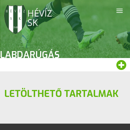
Togg
navig
LABDARÚGÁS
LETÖLTHETŐ TARTALMAK