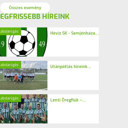
Összes esemény
EGFRISSEBB HÍREINK
Labdarúgás
Hévíz SK - Semjénháza...
Labdarúgás
Utánpótlás híreink...
Labdarúgás
Lenti Öregfiúk –...