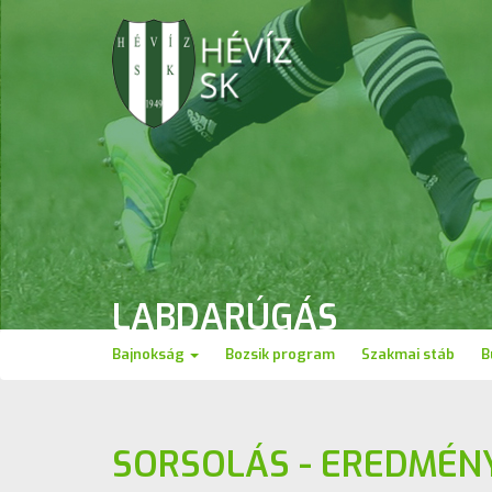
LABDARÚGÁS
Bajnokság
Bozsik program
Szakmai stáb
B
SORSOLÁS - EREDMÉN