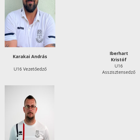
Iberhart
Karakai András
Kristóf
U16
U16 Vezetőedző
Asszisztensedző