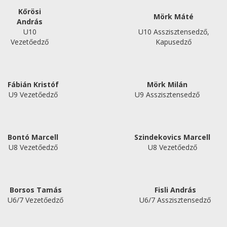
Kőrösi
Mörk Máté
András
U10
U10 Asszisztensedző,
Vezetőedző
Kapusedző
Fábián Kristóf
Mörk Milán
U9 Vezetőedző
U9 Asszisztensedző
Bontó Marcell
Szindekovics Marcell
U8 Vezetőedző
U8 Vezetőedző
Borsos Tamás
Fisli András
U6/7 Vezetőedző
U6/7 Asszisztensedző