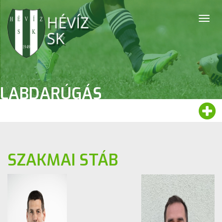
Togg
navig
LABDARÚGÁS
SZAKMAI STÁB