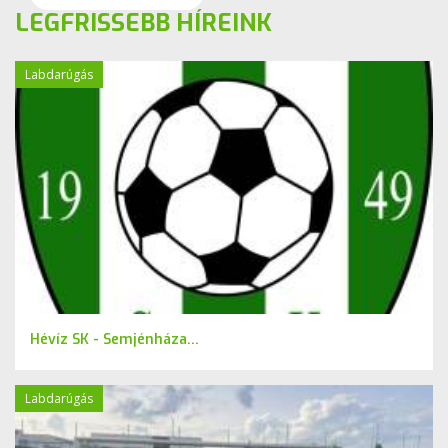
LEGFRISSEBB HÍREINK
Labdarúgás
Hévíz SK - Semjénháza...
Labdarúgás