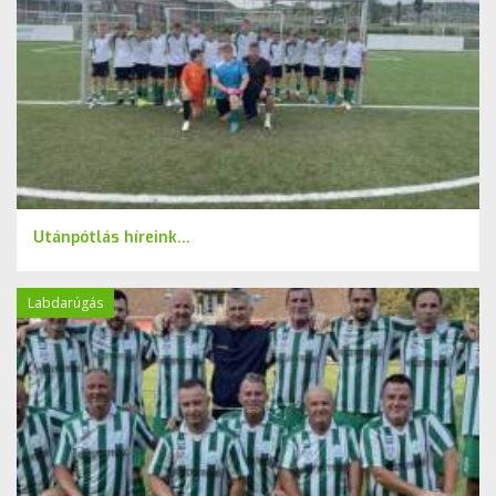
Utánpótlás híreink...
Labdarúgás