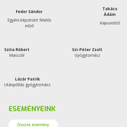
Takács
Fedor Sándor
Ádám
Egyéni képzésért felelős
Kapusedző
edző
Szita Róbert
Szi-Péter Zsolt
Masszőr
Gyógytornász
Lázár Patrik
Utánpótlás gyógytornász
ESEMÉNYEINK
Összes esemény