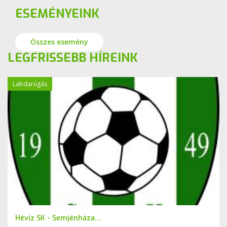
ESEMÉNYEINK
Összes esemény
LEGFRISSEBB HÍREINK
Labdarúgás
Hévíz SK - Semjénháza...