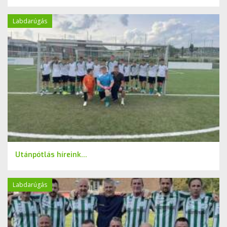
Labdarúgás
Utánpótlás híreink...
Labdarúgás