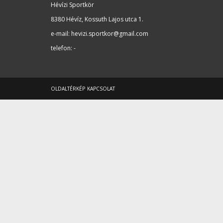
Hévízi Sportkör
8380 Hévíz, Kossuth Lajos utca 1
.
e-mail:
hevizi.sportkor@gmail.com
telefon: -
OLDALTÉRKÉP
KAPCSOLAT