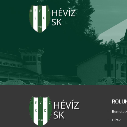
RÓLU
Bemutat
Hírek