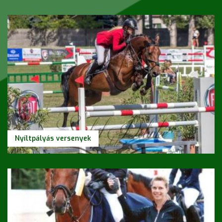
Nyíltpályás versenyek