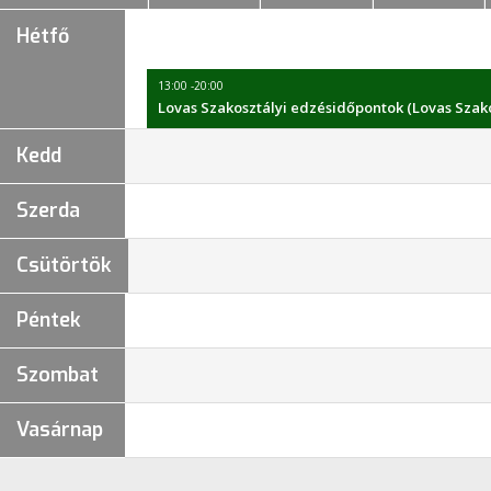
Hétfő
13:00 -20:00
Lovas Szakosztályi edzésidőpontok (Lovas Szako
Kedd
Szerda
Csütörtök
Péntek
Szombat
Vasárnap