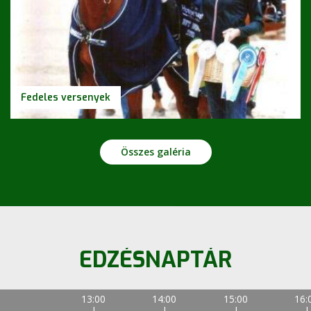
Fedeles versenyek
Összes galéria
EDZÉSNAPTÁR
13:00
14:00
15:00
16: