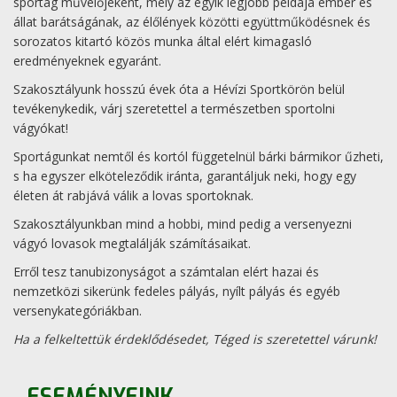
sportág művelőjeként, mely az egyik legjobb példája ember és
állat barátságának, az élőlények közötti együttműködésnek és
sorozatos kitartó közös munka által elért kimagasló
eredményeknek egyaránt.
Szakosztályunk hosszú évek óta a Hévízi Sportkörön belül
tevékenykedik, várj szeretettel a természetben sportolni
vágyókat!
Sportágunkat nemtől és kortól függetelnül bárki bármikor űzheti,
s ha egyszer elköteleződik iránta, garantáljuk neki, hogy egy
életen át rabjává válik a lovas sportoknak.
Szakosztályunkban mind a hobbi, mind pedig a versenyezni
vágyó lovasok megtalálják számításaikat.
Erről tesz tanubizonyságot a számtalan elért hazai és
nemzetközi sikerünk fedeles pályás, nyílt pályás és egyéb
versenykategóriákban.
Ha a felkeltettük érdeklődésedet, Téged is szeretettel várunk!
ESEMÉNYEINK