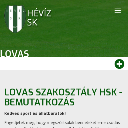
Togg
navig
LOVAS
LOVAS SZAKOSZTÁLY HSK -
BEMUTATKOZÁS
Kedves sport és állatbarátok!
Engedjétek meg, hogy megszólítsalak benneteket eme csodás