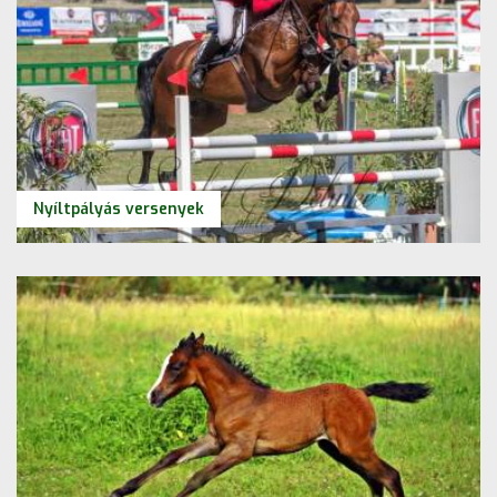
Nyíltpályás versenyek