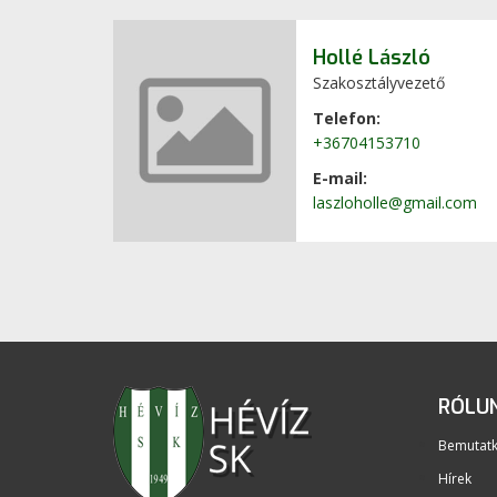
Hollé László
Szakosztályvezető
Telefon:
+36704153710
E-mail:
laszloholle@gmail.com
RÓLU
Bemutat
Hírek