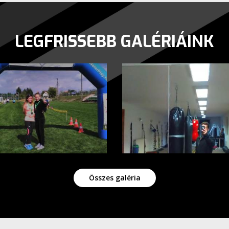
LEGFRISSEBB GALÉRIÁINK
oni futóversenyek
Edzéseink
Összes galéria