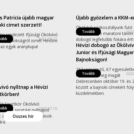
ás
Ökölvívás
s Patrícia újabb magyar
Újabb győzelem a KKM-e
oki címet szerzett!
Ökölvívó szakosztályunk futó
Ökölvívás
Tovább
2021
különítménye maratoni távon 
ön rendezett Ifjúsági Ökölvívó
vább
2021.09.27.
dobogó legfelsőbb fokára ért!
r Bajnokságról ismét Hévízre
Hévízi dobogó az Ökölví
 az egyik aranykupa!
Junior és Ifjúsági Magyar
Bajnokságon!
212 versenyző, 67 egyesületb
ás
Tovább
2020
mérettette meg magát
Debrecenben október 19. és 2
ívó nyíltnap a Hévízi
között a bajnoki címekért foly
küzdelmekben.
tkörben!
ízi Sportkör Ökölvívó
vább
2020.07.16.
sztálya sportági nyílnapot
t a helyi napközis iskolások
Összes hír
ra.