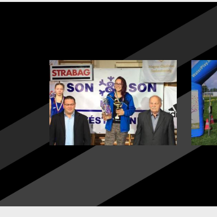
Versenyek, versenyzők, edzések,
Marat
edzőtáborok