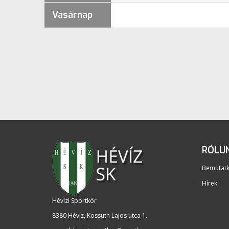
Vasárnap
RÓLU
Bemutat
Hírek
Hévízi Sportkör
8380 Hévíz, Kossuth Lajos utca 1
.