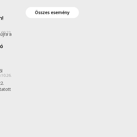
Összes esemény
n!
.09.22.
újra a
vó
ől
.10.26.
2.
tatott