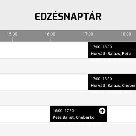
EDZÉSNAPTÁR
15:00
16:00
17:00
18:00
17:00 -18:30
Horváth Balázs, Pete
Bálint, Cheberko Rodion
17:00 -18:30
Horváth Balázs, Chebe
Rodion, Pete Bálint ()
16:00 -17:30
Pete Bálint, Cheberko
Rodion, Horváth Balázs ()