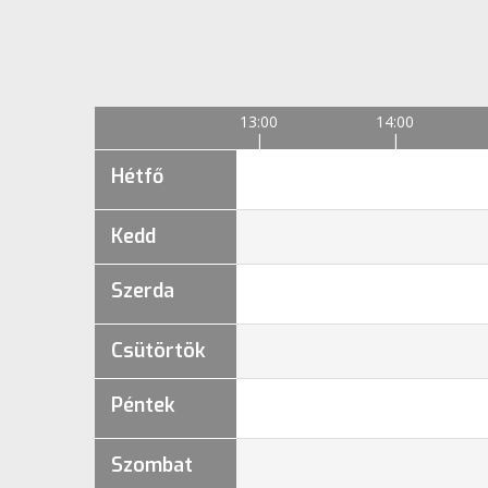
13:00
14:00
Hétfő
Kedd
Szerda
Csütörtök
Péntek
Szombat