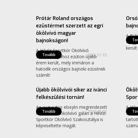
Ökölvívás
Ökölvív
Prótár Roland országos
Orsó
ezüstérmet szerzett az egri
bajn
ökölvívó magyar
A Bük
bajnokságon!
To
Magya
került
A Hévízi Sportkör Ökölvívó
Tovább
2021.11.15.
Szakosztályához ezúton újabb
érem került, mely immáron a
hatodik országos bajnoki ezüstnek
Ökölvívás
Ökölvív
számít!
Újabb ökölvívói siker az ivánci
Ökölv
felkészülési tornán!
Spor
Az augusztus elsején megrendezett
A Hév
Tovább
To
2020.08.03.
nemzetközi ökölvívó gálán a Hévízi
Szako
Sportkör Ökölvívó Szakosztálya is
tartot
képviseltette magát.
számá