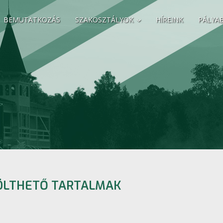
BEMUTATKOZÁS
SZAKOSZTÁLYOK
HÍREINK
PÁLYA
ÖLTHETŐ TARTALMAK