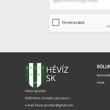
RÓLU
Bemutat
Hírek
Hévízi Sportkör
8380 Hévíz, Kossuth Lajos utca 1
.
e-mail:
hevizi.sportkor@gmail.com