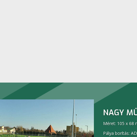
NAGY MŰ
Méret: 105 x 68 
Pálya borítás: A