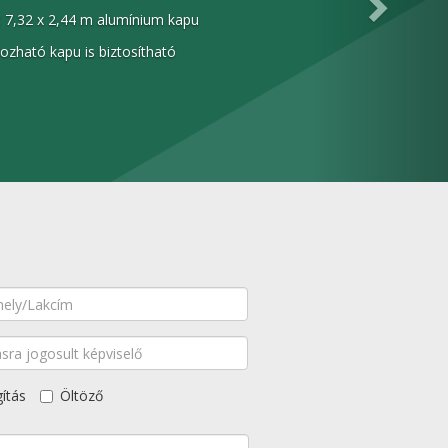
: 7,32 x 2,44 m alumínium kapu
ozható kapu is biztosítható
gítás
Öltöző