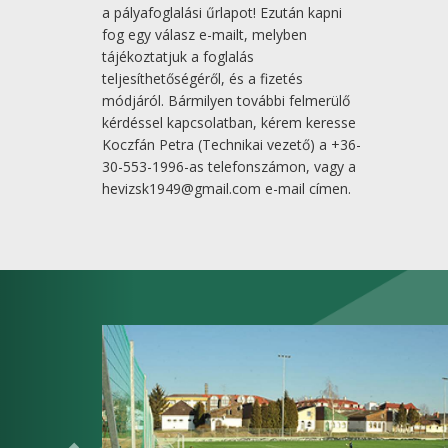
a pályafoglalási űrlapot! Ezután kapni
fog egy válasz e-mailt, melyben
tájékoztatjuk a foglalás
teljesíthetőségéről, és a fizetés
módjáról. Bármilyen további felmerülő
kérdéssel kapcsolatban, kérem keresse
Koczfán Petra (Technikai vezető) a +36-
30-553-1996-as telefonszámon, vagy a
hevizsk1949@gmail.com e-mail címen.
Előző