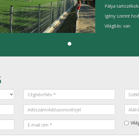
Pálya tartozékok
Igény szerint hod
Világítás: van
S
Vilá