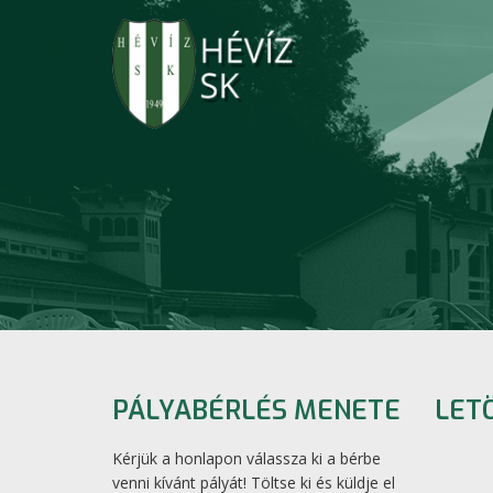
PÁLYABÉRLÉS MENETE
LET
Kérjük a honlapon válassza ki a bérbe
venni kívánt pályát! Töltse ki és küldje el