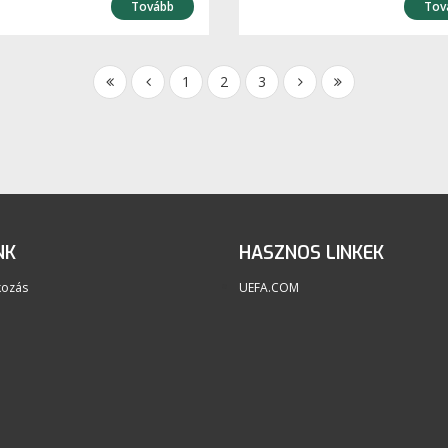
Tovább
Tov
1
2
3
NK
HASZNOS LINKEK
kozás
UEFA.COM