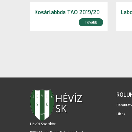
Kosárlabbda TAO 2019/20
Lab
Tovább
RÓLU
Bemutat
Hírek
Hévízi Sportkör