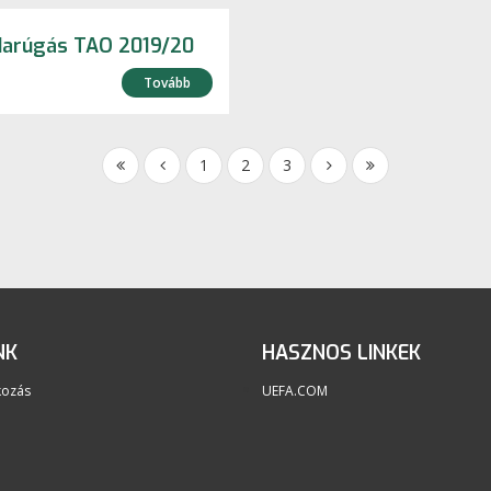
darúgás TAO 2019/20
Tovább
1
2
3
NK
HASZNOS LINKEK
kozás
UEFA.COM