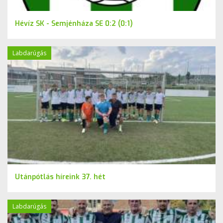
Hévíz SK - Semjénháza SE 0:2 (0:1)
Labdarúgás
Utánpótlás híreink 37. hét
Labdarúgás