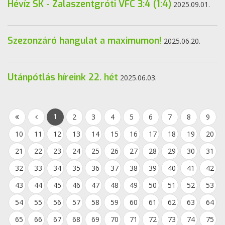
Hévíz SK - Zalaszentgróti VFC 3:4 (1:4)
2025.09.01.
Szezonzáró hangulat a maximumon!
2025.06.20.
Utánpótlás híreink 22. hét
2025.06.03.
1
2
3
4
5
6
7
8
9
10
11
12
13
14
15
16
17
18
19
20
21
22
23
24
25
26
27
28
29
30
31
32
33
34
35
36
37
38
39
40
41
42
43
44
45
46
47
48
49
50
51
52
53
54
55
56
57
58
59
60
61
62
63
64
65
66
67
68
69
70
71
72
73
74
75