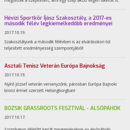
megtettek a szépítésért, ami egy szép akció végén sikerült is.
Hévízi Sportkör Íjász Szakosztály, a 2017-es
második félév legkiemelkedőbb eredményei
2017.10.19.
Szakosztályunk a második félévben is az elvárásokon túl
teljesített eredményesség szempontjából!
Asztali Tenisz Veterán Európa Bajnokság
2017.10.19.
Nyírő József veterán versenyzőnk, párosban Európa Bajnoki
bronz érmet szerzett Helsingborgban!
BOZSIK GRASSROOTS FESZTIVÁL - ALSÓPÁHOK
2017.10.17.
Szombaton délelőtt került megrendezésre az alsópáhoki