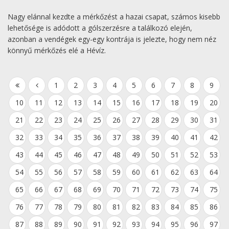
Nagy elánnal kezdte a mérkőzést a hazai csapat, számos kisebb
lehetősége is adódott a gólszerzésre a találkozó elején,
azonban a vendégek egy-egy kontrája is jelezte, hogy nem néz
könnyű mérkőzés elé a Hévíz.
1
2
3
4
5
6
7
8
9
10
11
12
13
14
15
16
17
18
19
20
21
22
23
24
25
26
27
28
29
30
31
32
33
34
35
36
37
38
39
40
41
42
43
44
45
46
47
48
49
50
51
52
53
54
55
56
57
58
59
60
61
62
63
64
65
66
67
68
69
70
71
72
73
74
75
76
77
78
79
80
81
82
83
84
85
86
87
88
89
90
91
92
93
94
95
96
97