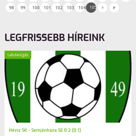
105
98
99
100
101
102
103
104
LEGFRISSEBB HÍREINK
Labdarúgás
Hévíz SK - Semjénháza SE 0:2 (0:1)