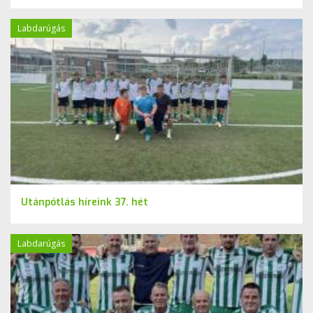
Labdarúgás
Utánpótlás híreink 37. hét
Labdarúgás