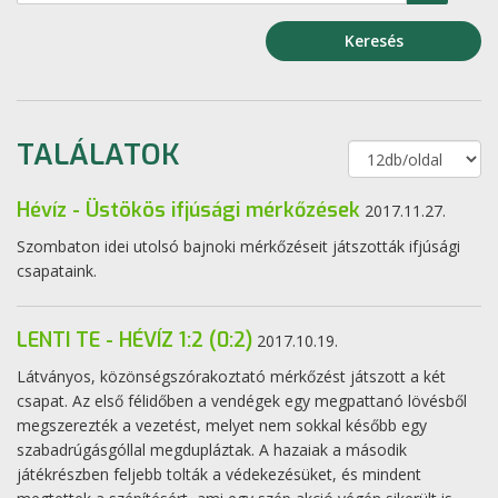
Keresés
TALÁLATOK
Hévíz - Üstökös ifjúsági mérkőzések
2017.11.27.
Szombaton idei utolsó bajnoki mérkőzéseit játszották ifjúsági
csapataink.
LENTI TE - HÉVÍZ 1:2 (0:2)
2017.10.19.
Látványos, közönségszórakoztató mérkőzést játszott a két
csapat. Az első félidőben a vendégek egy megpattanó lövésből
megszerezték a vezetést, melyet nem sokkal később egy
szabadrúgásgóllal megdupláztak. A hazaiak a második
játékrészben feljebb tolták a védekezésüket, és mindent