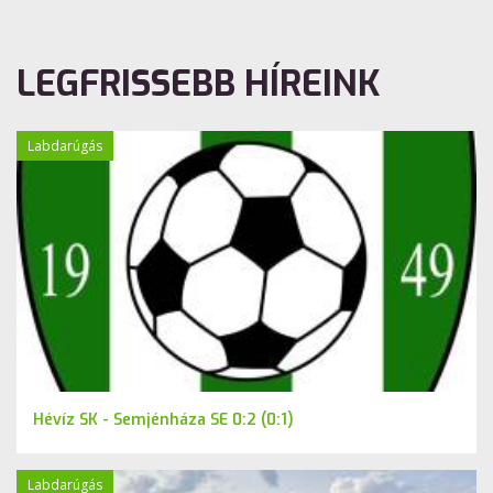
LEGFRISSEBB HÍREINK
Labdarúgás
Hévíz SK - Semjénháza SE 0:2 (0:1)
Labdarúgás