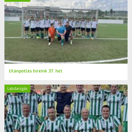
Utánpótlás híreink 37. hét
Labdarúgás