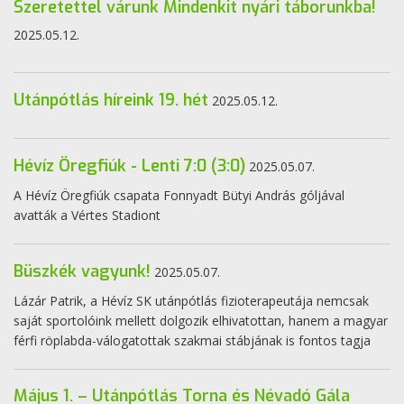
Szeretettel várunk Mindenkit nyári táborunkba!
2025.05.12.
Utánpótlás híreink 19. hét
2025.05.12.
Hévíz Öregfiúk - Lenti 7:0 (3:0)
2025.05.07.
A Hévíz Öregfiúk csapata Fonnyadt Bütyi András góljával
avatták a Vértes Stadiont
Büszkék vagyunk!
2025.05.07.
Lázár Patrik, a Hévíz SK utánpótlás fizioterapeutája nemcsak
saját sportolóink mellett dolgozik elhivatottan, hanem a magyar
férfi röplabda-válogatottak szakmai stábjának is fontos tagja
Május 1. – Utánpótlás Torna és Névadó Gála