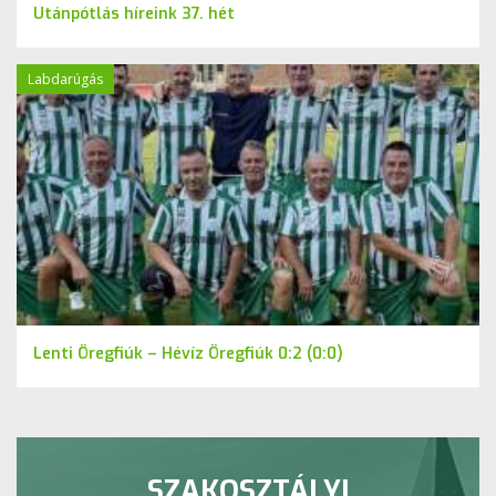
Utánpótlás híreink 37. hét
Labdarúgás
Lenti Öregfiúk – Hévíz Öregfiúk 0:2 (0:0)
SZAKOSZTÁLYI