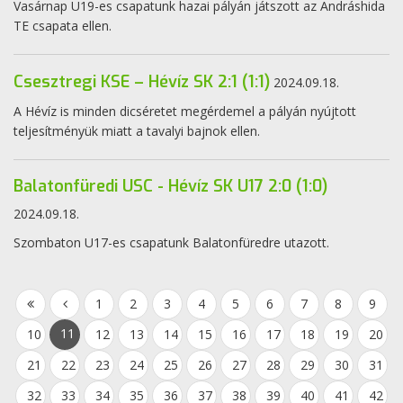
Vasárnap U19-es csapatunk hazai pályán játszott az Andráshida
TE csapata ellen.
Csesztregi KSE – Hévíz SK 2:1 (1:1)
2024.09.18.
A Hévíz is minden dicséretet megérdemel a pályán nyújtott
teljesítményük miatt a tavalyi bajnok ellen.
Balatonfüredi USC - Hévíz SK U17 2:0 (1:0)
2024.09.18.
Szombaton U17-es csapatunk Balatonfüredre utazott.
1
2
3
4
5
6
7
8
9
11
10
12
13
14
15
16
17
18
19
20
21
22
23
24
25
26
27
28
29
30
31
32
33
34
35
36
37
38
39
40
41
42