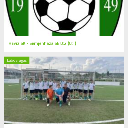
Hévíz SK - Semjénháza SE 0:2 (0:1)
Labdarúgás