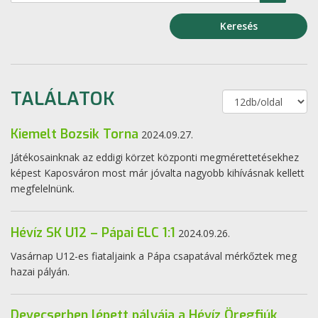
Keresés
TALÁLATOK
Kiemelt Bozsik Torna
2024.09.27.
Játékosainknak az eddigi körzet központi megmérettetésekhez
képest Kaposváron most már jóvalta nagyobb kihívásnak kellett
megfelelnünk.
Hévíz SK U12 – Pápai ELC 1:1
2024.09.26.
Vasárnap U12-es fiataljaink a Pápa csapatával mérkőztek meg
hazai pályán.
Devecserben lépett pályája a Hévíz Öregfiúk