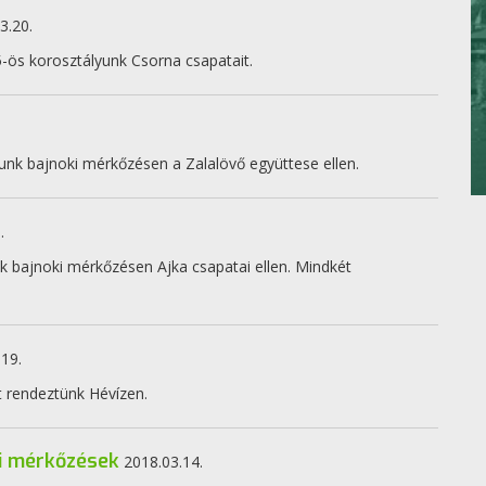
3.20.
ös korosztályunk Csorna csapatait.
unk bajnoki mérkőzésen a Zalalövő együttese ellen.
.
nk bajnoki mérkőzésen Ajka csapatai ellen. Mindkét
.19.
t rendeztünk Hévízen.
ki mérkőzések
2018.03.14.