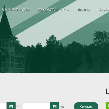
BEMUTATKOZÁS
SZAKOSZTÁLYOK
HÍREINK
PÁLYA
-tól
-ig
Keresés