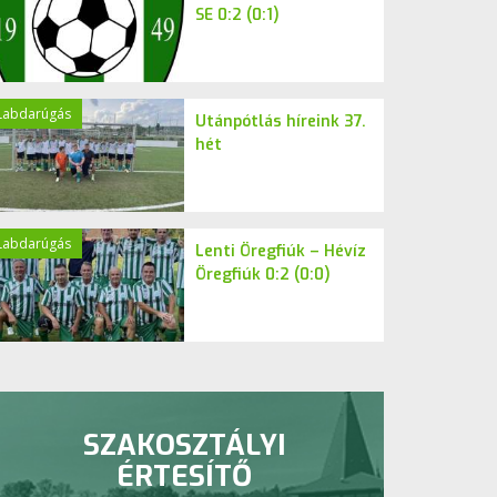
SE 0:2 (0:1)
Labdarúgás
Utánpótlás híreink 37.
hét
Labdarúgás
Lenti Öregfiúk – Hévíz
Öregfiúk 0:2 (0:0)
SZAKOSZTÁLYI
ÉRTESÍTŐ