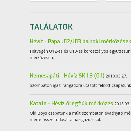
TALÁLATOK
Hévíz - Pápa U12/U13 bajnoki mérkőzése
Hétvégén U12-es és U13-as korosztályos együttesünk
mérkőzésen.
Nemesapáti - Hévíz SK 1:3 (0:1)
2018.03.27.
Szombaton igazi rangadóra utazott felnőtt csapatunk,
Katafa - Hévíz öregfiúk mérkőzés
2018.03.
Old Boys csapatunk a múlt szombaton évadnyitó mér
mérte össze tudását a házigazdákkal.