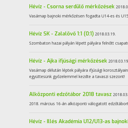
Hévíz - Csorna serdülő mérkőzések
2018.0
Vasárnap bajnoki mérkőzésen fogadta U14-es és U15-
Hévíz SK - Zalalövő 1:1 (0:1)
2018.03.19.
Szombaton hazai pályán lépett pályára felnőtt csapat
Hévíz - Ajka ifjúsági mérkőzések
2018.03.19
Vasárnap délután léptek pályára ifjúsági korosztályai
együttesünk győzelemmel kezdte a tavaszi szezont!
Alközponti edzőtábor 2018 tavasz
2018.03
2018. március 16-án alközponti válogatott edzőtábor
Hévíz - Illés Akadémia U12/U13-as bajno