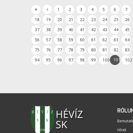
1
2
3
4
5
6
7
18
19
20
21
22
23
24
25
26
37
38
39
40
41
42
43
44
45
56
57
58
59
60
61
62
63
64
75
76
77
78
79
80
81
82
83
101
94
95
96
97
98
99
100
102
RÓLU
Bemutat
Hírek