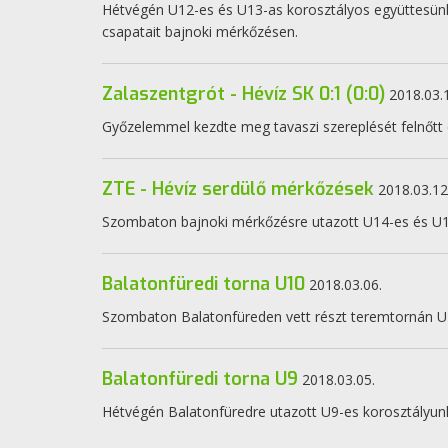
Hétvégén U12-es és U13-as korosztályos együttesünk
csapatait bajnoki mérkőzésen.
Zalaszentgrót - Hévíz SK 0:1 (0:0)
2018.03.
Győzelemmel kezdte meg tavaszi szereplését felnőtt
ZTE - Hévíz serdülő mérkőzések
2018.03.12
Szombaton bajnoki mérkőzésre utazott U14-es és U15
Balatonfüredi torna U10
2018.03.06.
Szombaton Balatonfüreden vett részt teremtornán U
Balatonfüredi torna U9
2018.03.05.
Hétvégén Balatonfüredre utazott U9-es korosztályunk 