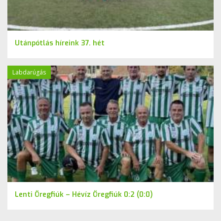
Utánpótlás híreink 37. hét
Labdarúgás
Lenti Öregfiúk – Hévíz Öregfiúk 0:2 (0:0)