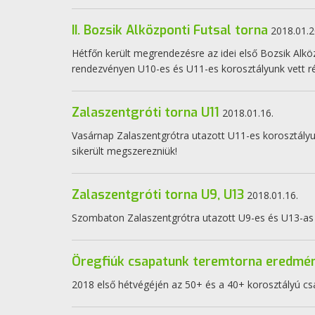
II. Bozsik Alközponti Futsal torna
2018.01.2
Hétfőn került megrendezésre az idei első Bozsik Alköz
rendezvényen U10-es és U11-es korosztályunk vett ré
Zalaszentgróti torna U11
2018.01.16.
Vasárnap Zalaszentgrótra utazott U11-es korosztályun
sikerült megszerezniük!
Zalaszentgróti torna U9, U13
2018.01.16.
Szombaton Zalaszentgrótra utazott U9-es és U13-as 
Öregfiúk csapatunk teremtorna eredmén
2018 első hétvégéjén az 50+ és a 40+ korosztályú csa