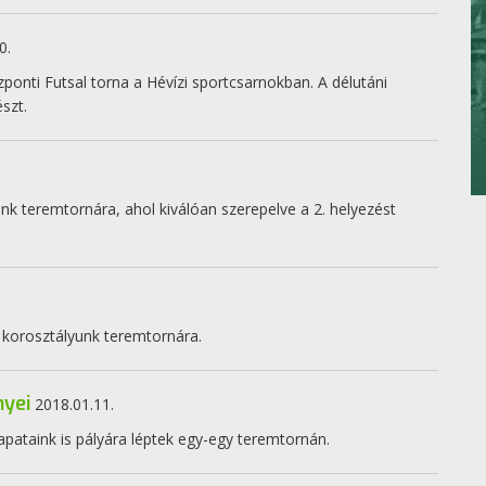
0.
ponti Futsal torna a Hévízi sportcsarnokban. A délutáni
szt.
k teremtornára, ahol kiválóan szerepelve a 2. helyezést
korosztályunk teremtornára.
yei
2018.01.11.
pataink is pályára léptek egy-egy teremtornán.