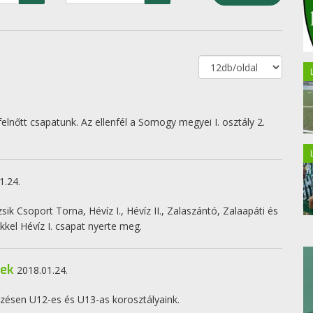
felnőtt csapatunk. Az ellenfél a Somogy megyei I. osztály 2.
1.24.
ik Csoport Torna, Hévíz I., Hévíz II., Zalaszántó, Zalaapáti és
kel Hévíz I. csapat nyerte meg.
sek
2018.01.24.
zésen U12-es és U13-as korosztályaink.