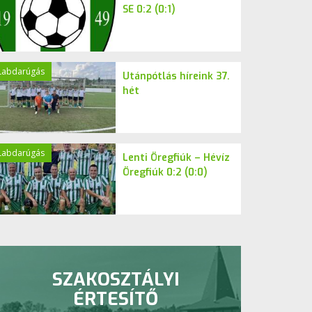
SE 0:2 (0:1)
Labdarúgás
Utánpótlás híreink 37.
hét
Labdarúgás
Lenti Öregfiúk – Hévíz
Öregfiúk 0:2 (0:0)
SZAKOSZTÁLYI
ÉRTESÍTŐ