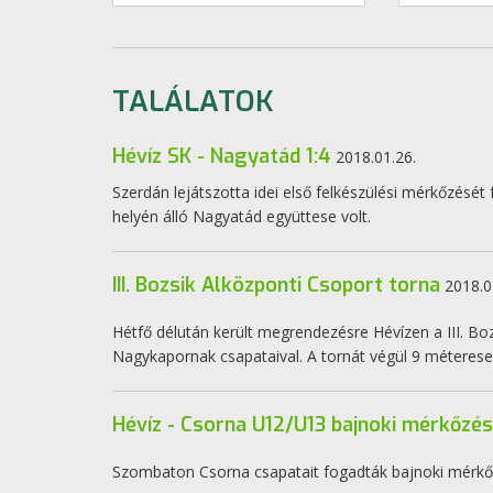
TALÁLATOK
Hévíz SK - Nagyatád 1:4
2018.01.26.
Szerdán lejátszotta idei első felkészülési mérkőzését 
helyén álló Nagyatád együttese volt.
III. Bozsik Alközponti Csoport torna
2018.0
Hétfő délután került megrendezésre Hévízen a III. Bozs
Nagykapornak csapataival. A tornát végül 9 méteresek
Hévíz - Csorna U12/U13 bajnoki mérkőzé
Szombaton Csorna csapatait fogadták bajnoki mérkő