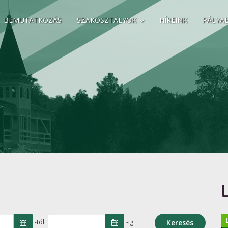
BEMUTATKOZÁS
SZAKOSZTÁLYOK
HÍREINK
PÁLYA
-tól
-ig
Keresés