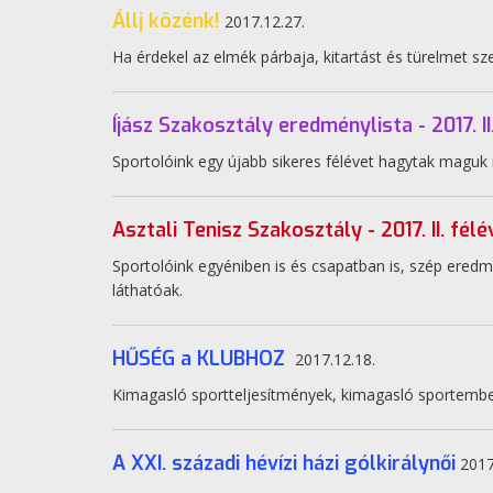
Állj közénk!
2017.12.27.
Ha érdekel az elmék párbaja, kitartást és türelmet sze
Íjász Szakosztály eredménylista - 2017. II
Sportolóink egy újabb sikeres félévet hagytak maguk
Asztali Tenisz Szakosztály - 2017. II. fé
Sportolóink egyéniben is és csapatban is, szép eredm
láthatóak.
HŰSÉG a KLUBHOZ
2017.12.18.
Kimagasló sportteljesítmények, kimagasló sportembe
A XXI. századi hévízi házi gólkirálynői
2017