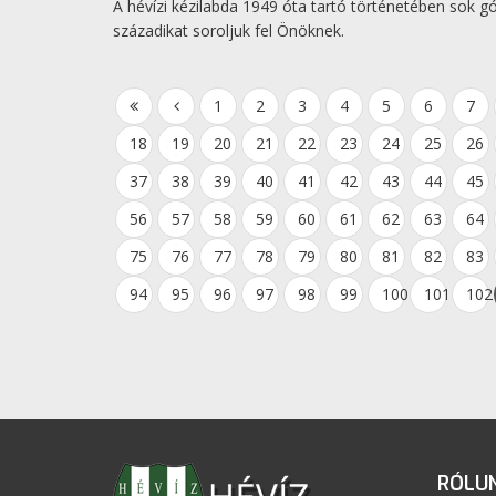
A hévízi kézilabda 1949 óta tartó történetében sok gó
századikat soroljuk fel Önöknek.
1
2
3
4
5
6
7
18
19
20
21
22
23
24
25
26
37
38
39
40
41
42
43
44
45
56
57
58
59
60
61
62
63
64
75
76
77
78
79
80
81
82
83
94
95
96
97
98
99
100
101
102
RÓLU