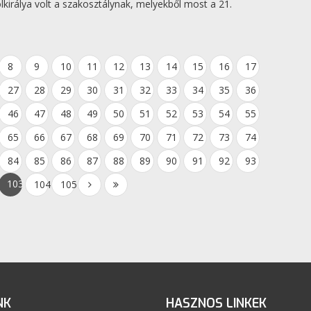
lkirálya volt a szakosztálynak, melyekből most a 21.
8
9
10
11
12
13
14
15
16
17
27
28
29
30
31
32
33
34
35
36
46
47
48
49
50
51
52
53
54
55
65
66
67
68
69
70
71
72
73
74
84
85
86
87
88
89
90
91
92
93
103
104
105
NK
HASZNOS LINKEK