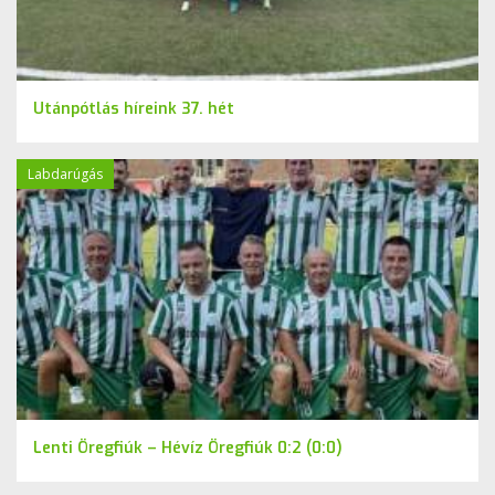
Utánpótlás híreink 37. hét
Labdarúgás
Lenti Öregfiúk – Hévíz Öregfiúk 0:2 (0:0)