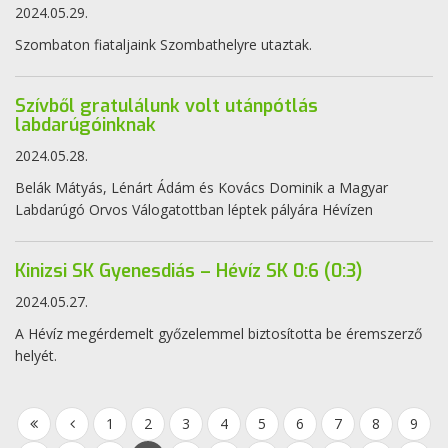
2024.05.29.
Szombaton fiataljaink Szombathelyre utaztak.
Szívből gratulálunk volt utánpótlás
labdarúgóinknak
2024.05.28.
Belák Mátyás, Lénárt Ádám és Kovács Dominik a Magyar
Labdarúgó Orvos Válogatottban léptek pályára Hévízen
Kinizsi SK Gyenesdiás – Hévíz SK 0:6 (0:3)
2024.05.27.
A Hévíz megérdemelt győzelemmel biztosította be éremszerző
helyét.
1
2
3
4
5
6
7
8
9