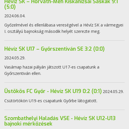
Hévíz SK – Horváth-Méh Kiskanizsai Sáskák 9:1
(5:0)
2024.06.04.
Győzelmével és ellenlábasa vereségével a Hévíz SK a vármegyei
I. osztályú bajnokság második helyét szerezte meg.
Hévíz SK U17 – Győrszentiván SE 3:2 (0:0)
2024.05.29.
Vasárnap hazai pályán játszott U17-es csapatunk a
Győrszentiván ellen.
Üstökös FC Győr - Hévíz SK U19 0:2 (0:1)
2024.05.29.
Csütörtökön U19-es csapatunk Győrbe látogatott.
Szombathelyi Haladás VSE - Hévíz SK U12-U13
bajnoki mérkőzések