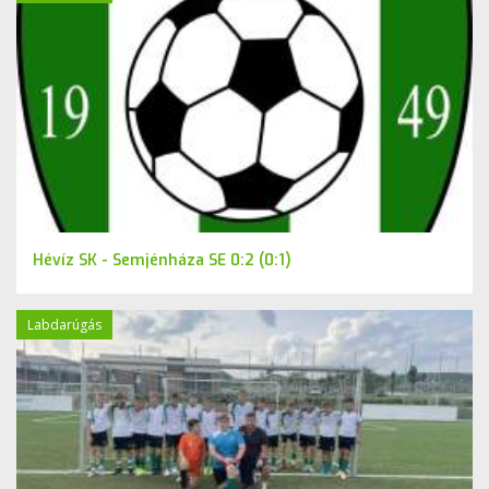
Hévíz SK - Semjénháza SE 0:2 (0:1)
Labdarúgás