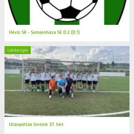
Hévíz SK - Semjénháza SE 0:2 (0:1)
Labdarúgás
Utánpótlás híreink 37. hét