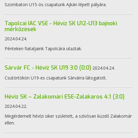
Szombaton U15-ös csapatunk Ajkán lépett pályára.
Tapolcai IAC VSE - Hévíz SK U12-U13 bajnoki
mérkőzések
2024.04.24.
Pénteken fiataljaink Tapolcára utaztak.
Sárvár FC - Hévíz SK U19 3:0 (0:0)
2024.04.24.
Csütörtökön U19-es csapatunk Sárvárra látogatott.
Hévíz SK – Zalakomári ESE-Zalakaros 4:1 (3:0)
2024.04.22.
Megérdemelt hévízi siker született, a szívósan küzdő Zalakomár
ellen.