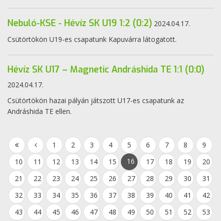
Nebuló-KSE - Hévíz SK U19 1:2 (0:2)
2024.04.17.
Csütörtökön U19-es csapatunk Kapuvárra látogatott.
Hévíz SK U17 – Magnetic Andráshida TE 1:1 (0:0)
2024.04.17.
Csütörtökön hazai pályán játszott U17-es csapatunk az
Andráshida TE ellen.
1
2
3
4
5
6
7
8
9
16
10
11
12
13
14
15
17
18
19
20
21
22
23
24
25
26
27
28
29
30
31
32
33
34
35
36
37
38
39
40
41
42
43
44
45
46
47
48
49
50
51
52
53