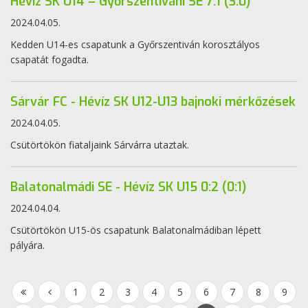
Hévíz SK U14 – Győrszentiváni SE 7:1 (3:0)
2024.04.05.
Kedden U14-es csapatunk a Győrszentiván korosztályos
csapatát fogadta.
Sárvár FC - Hévíz SK U12-U13 bajnoki mérkőzések
2024.04.05.
Csütörtökön fiataljaink Sárvárra utaztak.
Balatonalmádi SE - Hévíz SK U15 0:2 (0:1)
2024.04.04.
Csütörtökön U15-ös csapatunk Balatonalmádiban lépett
pályára.
1
2
3
4
5
6
7
8
9