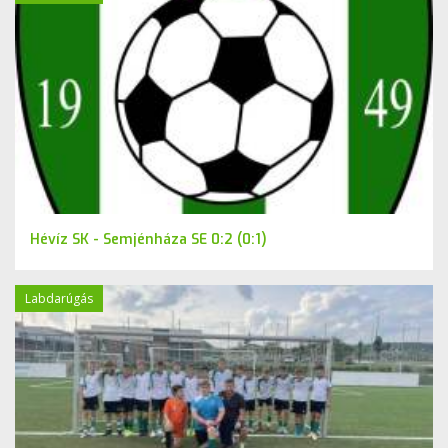
Hévíz SK - Semjénháza SE 0:2 (0:1)
Labdarúgás