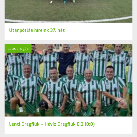
Utánpótlás híreink 37. hét
Labdarúgás
Lenti Öregfiúk – Hévíz Öregfiúk 0:2 (0:0)