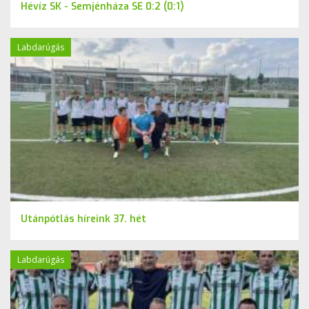
Hévíz SK - Semjénháza SE 0:2 (0:1)
Labdarúgás
Utánpótlás híreink 37. hét
Labdarúgás