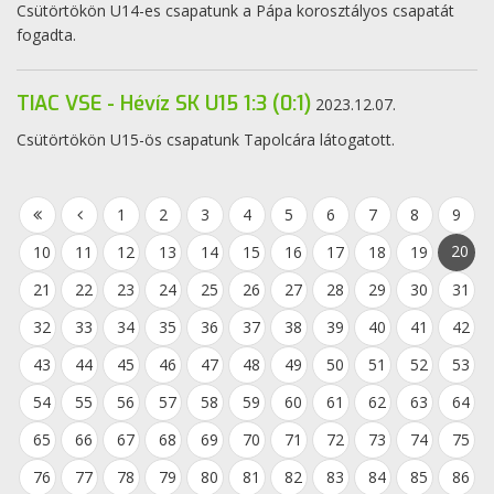
Csütörtökön U14-es csapatunk a Pápa korosztályos csapatát
fogadta.
TIAC VSE - Hévíz SK U15 1:3 (0:1)
2023.12.07.
Csütörtökön U15-ös csapatunk Tapolcára látogatott.
1
2
3
4
5
6
7
8
9
20
10
11
12
13
14
15
16
17
18
19
21
22
23
24
25
26
27
28
29
30
31
32
33
34
35
36
37
38
39
40
41
42
43
44
45
46
47
48
49
50
51
52
53
54
55
56
57
58
59
60
61
62
63
64
65
66
67
68
69
70
71
72
73
74
75
76
77
78
79
80
81
82
83
84
85
86