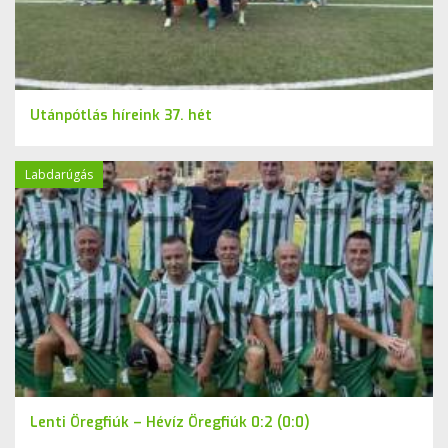
Utánpótlás híreink 37. hét
Labdarúgás
Lenti Öregfiúk – Hévíz Öregfiúk 0:2 (0:0)