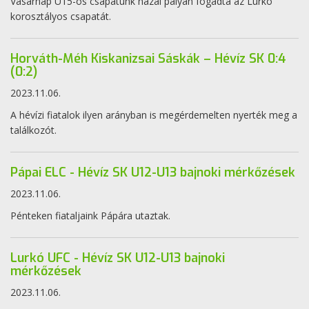
Vasárnap U15-ös csapatunk hazai pályán fogadta az Lurkó
korosztályos csapatát.
Horváth-Méh Kiskanizsai Sáskák – Hévíz SK 0:4
(0:2)
2023.11.06.
A hévízi fiatalok ilyen arányban is megérdemelten nyerték meg a
találkozót.
Pápai ELC - Hévíz SK U12-U13 bajnoki mérkőzések
2023.11.06.
Pénteken fiataljaink Pápára utaztak.
Lurkó UFC - Hévíz SK U12-U13 bajnoki
mérkőzések
2023.11.06.