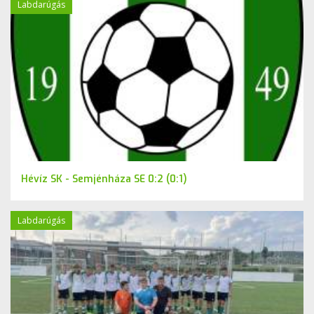
Labdarúgás
Hévíz SK - Semjénháza SE 0:2 (0:1)
Labdarúgás