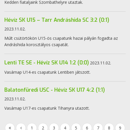
Kedden fiataljaink Szombathelyre utaztak.
Hévíz SK U15 – Tarr Andráshida SC 3:2 (0:1)
2023.11.02.
Múlt csütörtökön U15-ös csapatunk hazai pályán fogadta az
Andráshida korosztályos csapatát.
Lenti TE SE - Hévíz SK U14 1:2 (0:0)
2023.11.02.
Vasárnap U14-es csapatunk Lentiben játszott.
Balatonfüredi USC - Hévíz SK U17 4:2 (1:1)
2023.11.02.
Vasárnap U17-es csapatunk Tihanyra utazott.
1
2
3
4
5
6
7
8
9