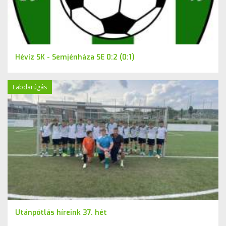
Hévíz SK - Semjénháza SE 0:2 (0:1)
Labdarúgás
Utánpótlás híreink 37. hét