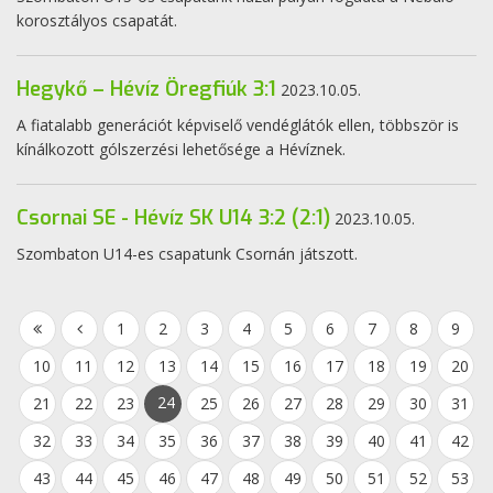
korosztályos csapatát.
Hegykő – Hévíz Öregfiúk 3:1
2023.10.05.
A fiatalabb generációt képviselő vendéglátók ellen, többször is
kínálkozott gólszerzési lehetősége a Hévíznek.
Csornai SE - Hévíz SK U14 3:2 (2:1)
2023.10.05.
Szombaton U14-es csapatunk Csornán játszott.
1
2
3
4
5
6
7
8
9
10
11
12
13
14
15
16
17
18
19
20
24
21
22
23
25
26
27
28
29
30
31
32
33
34
35
36
37
38
39
40
41
42
43
44
45
46
47
48
49
50
51
52
53