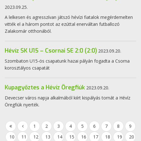
2023.09.25.
A lelkesen és agresszívan játszó hévízi fiatalok megérdemelten
vitték el a három pontot az ezúttal enerváltan futballozó
Zalakomár otthonából.
Hévíz SK U15 – Csornai SE 2:0 (2:0)
2023.09.20.
Szombaton U15-ös csapatunk hazai pályán fogadta a Csorna
korosztályos csapatát
Kupagyőztes a Hévíz Öregfiúk
2023.09.20.
Devecser város napja alkalmából kiírt kispályás tornát a Hévíz
Öregfiúk nyerték.
1
2
3
4
5
6
7
8
9
10
11
12
13
14
15
16
17
18
19
20