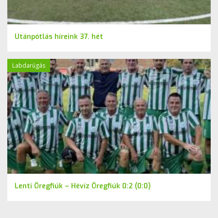
Utánpótlás híreink 37. hét
Labdarúgás
Lenti Öregfiúk – Hévíz Öregfiúk 0:2 (0:0)