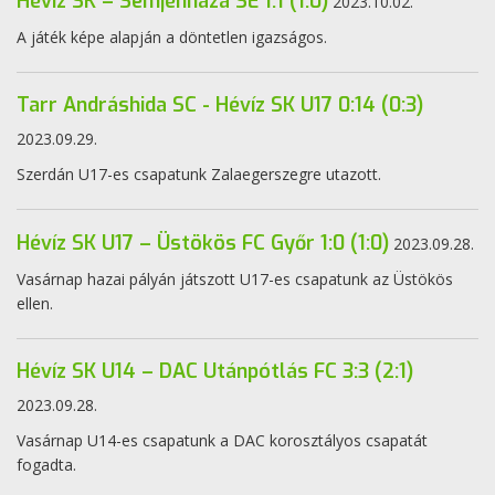
Hévíz SK – Semjénháza SE 1:1 (1:0)
2023.10.02.
A játék képe alapján a döntetlen igazságos.
Tarr Andráshida SC - Hévíz SK U17 0:14 (0:3)
2023.09.29.
Szerdán U17-es csapatunk Zalaegerszegre utazott.
Hévíz SK U17 – Üstökös FC Győr 1:0 (1:0)
2023.09.28.
Vasárnap hazai pályán játszott U17-es csapatunk az Üstökös
ellen.
Hévíz SK U14 – DAC Utánpótlás FC 3:3 (2:1)
2023.09.28.
Vasárnap U14-es csapatunk a DAC korosztályos csapatát
fogadta.