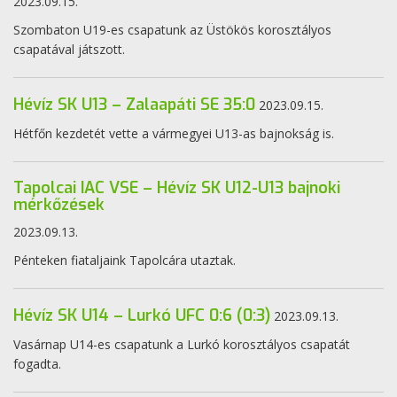
2023.09.15.
Szombaton U19-es csapatunk az Üstökös korosztályos
csapatával játszott.
Hévíz SK U13 – Zalaapáti SE 35:0
2023.09.15.
Hétfőn kezdetét vette a vármegyei U13-as bajnokság is.
Tapolcai IAC VSE – Hévíz SK U12-U13 bajnoki
mérkőzések
2023.09.13.
Pénteken fiataljaink Tapolcára utaztak.
Hévíz SK U14 – Lurkó UFC 0:6 (0:3)
2023.09.13.
Vasárnap U14-es csapatunk a Lurkó korosztályos csapatát
fogadta.