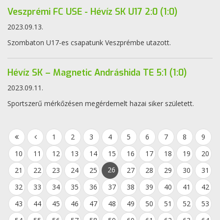
Veszprémi FC USE - Hévíz SK U17 2:0 (1:0)
2023.09.13.
Szombaton U17-es csapatunk Veszprémbe utazott.
Hévíz SK – Magnetic Andráshida TE 5:1 (1:0)
2023.09.11.
Sportszerű mérkőzésen megérdemelt hazai siker született.
1
2
3
4
5
6
7
8
9
10
11
12
13
14
15
16
17
18
19
20
26
21
22
23
24
25
27
28
29
30
31
32
33
34
35
36
37
38
39
40
41
42
43
44
45
46
47
48
49
50
51
52
53