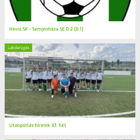
Hévíz SK - Semjénháza SE 0:2 (0:1)
Labdarúgás
Utánpótlás híreink 37. hét