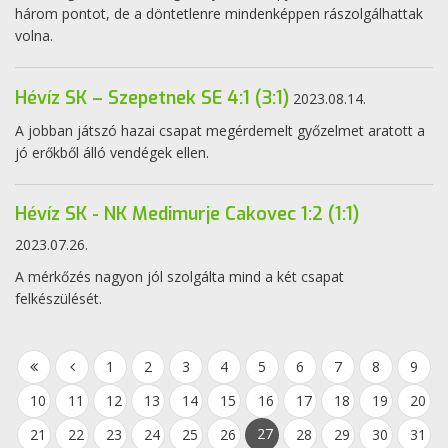
három pontot, de a döntetlenre mindenképpen rászolgálhattak
volna.
Hévíz SK – Szepetnek SE 4:1 (3:1)
2023.08.14.
A jobban játszó hazai csapat megérdemelt győzelmet aratott a
jó erőkből álló vendégek ellen.
Hévíz SK - NK Medimurje Cakovec 1:2 (1:1)
2023.07.26.
A mérkőzés nagyon jól szolgálta mind a két csapat
felkészülését.
1
2
3
4
5
6
7
8
9
10
11
12
13
14
15
16
17
18
19
20
27
21
22
23
24
25
26
28
29
30
31