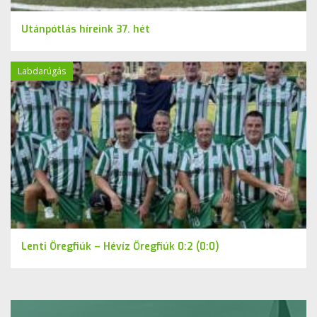
Utánpótlás híreink 37. hét
Labdarúgás
Lenti Öregfiúk – Hévíz Öregfiúk 0:2 (0:0)