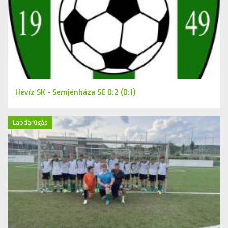
Hévíz SK - Semjénháza SE 0:2 (0:1)
Labdarúgás