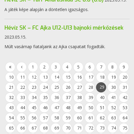
A játék képe alapján a döntetlen igazságos.
Hévíz SK – FC Ajka U12-U13 bajnoki mérkőzések
2023.05.15.
Múlt vasárnap fiataljaink az Ajka csapatait fogadták.
1
2
3
4
5
6
7
8
9
10
11
12
13
14
15
16
17
18
19
20
29
21
22
23
24
25
26
27
28
30
31
32
33
34
35
36
37
38
39
40
41
42
43
44
45
46
47
48
49
50
51
52
53
54
55
56
57
58
59
60
61
62
63
64
65
66
67
68
69
70
71
72
73
74
75