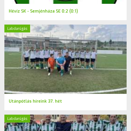
Hévíz SK - Semjénháza SE 0:2 (0:1)
Labdarúgás
Utánpótlás híreink 37. hét
Labdarúgás