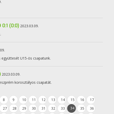
.
0:1 (0:0)
2023.03.09.
.
09.
s együttesét U15-ös csapatunk.
)
2023.03.09.
eszprém korosztályos csapatát.
8
9
10
11
12
13
14
15
16
17
34
27
28
29
30
31
32
33
35
36