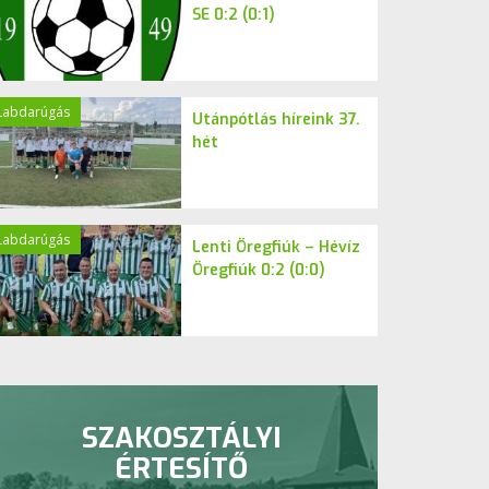
SE 0:2 (0:1)
Labdarúgás
Utánpótlás híreink 37.
hét
Labdarúgás
Lenti Öregfiúk – Hévíz
Öregfiúk 0:2 (0:0)
SZAKOSZTÁLYI
ÉRTESÍTŐ