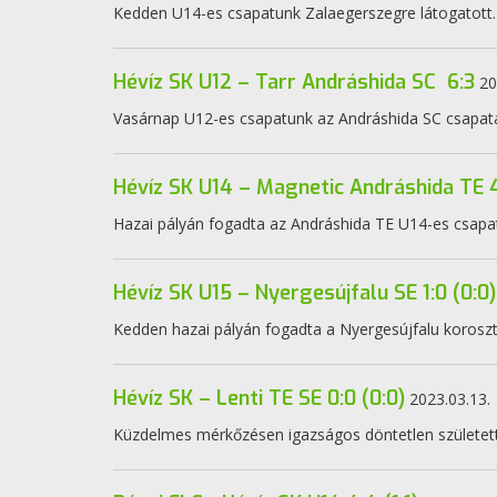
Kedden U14-es csapatunk Zalaegerszegre látogatott.
Hévíz SK U12 – Tarr Andráshida SC 6:3
20
Vasárnap U12-es csapatunk az Andráshida SC csapatá
Hévíz SK U14 – Magnetic Andráshida TE 4
Hazai pályán fogadta az Andráshida TE U14-es csapa
Hévíz SK U15 – Nyergesújfalu SE 1:0 (0:0)
Kedden hazai pályán fogadta a Nyergesújfalu korosz
Hévíz SK – Lenti TE SE 0:0 (0:0)
2023.03.13.
Küzdelmes mérkőzésen igazságos döntetlen született