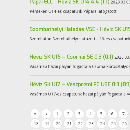
Pápai ELC - Hévíz SK U14 4:4 (1:1)
2023.03.09
Pénteken U14-es csapatunk Pápára látogatott.
Szombathelyi Haladás VSE - Hévíz SK U19 
Szombaton Szombathelyre utazott U19-es csapatunk
Hévíz SK U15 – Csornai SE 0:3 (0:1)
2023.03.
Vasárnap hazai pályán fogadta a Csorna korosztályo
Hévíz SK U17 – Veszprémi FC USE 0:3 (0:1
Vasárnap U17-es csapatunk hazai pályán fogadta a V
1
2
3
4
5
6
7
18
19
20
21
22
23
24
25
26