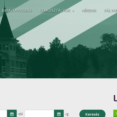
BEMUTATKOZÁS
SZAKOSZTÁLYOK
HÍREINK
PÁLYA
-tól
-ig
Keresés