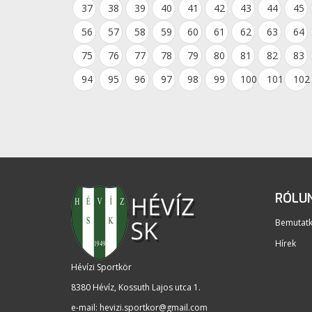
37
38
39
40
41
42
43
44
45
56
57
58
59
60
61
62
63
64
75
76
77
78
79
80
81
82
83
94
95
96
97
98
99
100
101
102
RÓLU
Bemutat
Hírek
Hévízi Sportkör
8380 Hévíz, Kossuth Lajos utca 1
.
e-mail:
hevizi.sportkor@gmail.com