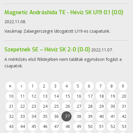
Magnetic Andráshida TE - Hévíz SK U19 0:1 (0:0)
2022.11.08.
Vasárnap Zalaegerszegre látogatott U19-es csapatunk.
Szepetnek SE – Hévíz SK 2-0 (0-0)
2022.11.07.
A mérkőzés első félidejében nem találtak egymáson fogást a
csapatok.
1
2
3
4
5
6
7
8
9
10
11
12
13
14
15
16
17
18
19
20
21
22
23
24
25
26
27
28
29
30
31
37
32
33
34
35
36
38
39
40
41
42
43
44
45
46
47
48
49
50
51
52
53