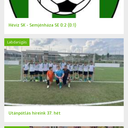
Hévíz SK - Semjénháza SE 0:2 (0:1)
Labdarúgás
Utánpótlás híreink 37. hét