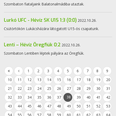
Szombaton fiataljaink Balatonalmádiba utaztak.
Lurkó UFC - Hévíz SK U15 1:3 (0:0)
2022.10.26.
Csütörtökön Lukácsházára látogatott U15-ös csapatunk.
Lenti – Hévíz Öregfiúk 0:2
2022.10.26.
Szombaton Lentiben léptek pályára az Öregfiúk.
1
2
3
4
5
6
7
8
9
10
11
12
13
14
15
16
17
18
19
20
21
22
23
24
25
26
27
28
29
30
31
38
32
33
34
35
36
37
39
40
41
42
43
44
45
46
47
48
49
50
51
52
53
54
55
56
57
58
59
60
61
62
63
64