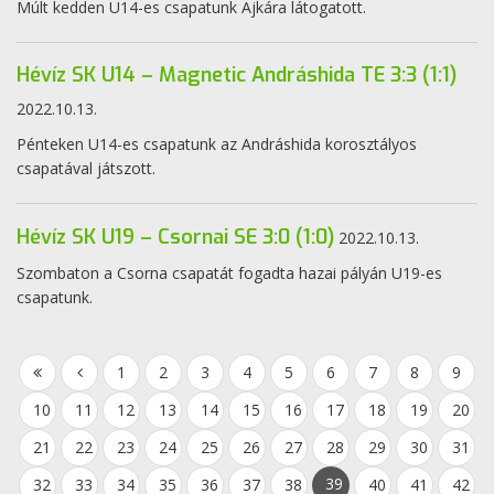
Múlt kedden U14-es csapatunk Ajkára látogatott.
Hévíz SK U14 – Magnetic Andráshida TE 3:3 (1:1)
2022.10.13.
Pénteken U14-es csapatunk az Andráshida korosztályos
csapatával játszott.
Hévíz SK U19 – Csornai SE 3:0 (1:0)
2022.10.13.
Szombaton a Csorna csapatát fogadta hazai pályán U19-es
csapatunk.
1
2
3
4
5
6
7
8
9
10
11
12
13
14
15
16
17
18
19
20
21
22
23
24
25
26
27
28
29
30
31
39
32
33
34
35
36
37
38
40
41
42