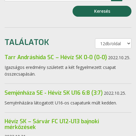
Keresés
TALÁLATOK
Tarr Andráshida SC – Hévíz SK 0-0 (0-0)
2022.10.25.
Igazságos eredmény született a két fegyelmezett csapat
összecsapásán.
Semjénháza SE - Hévíz SK U16 6:8 (3:7)
2022.10.25.
Semjénházára látogatott U16-os csapatunk múlt kedden.
Hévíz SK – Sárvár FC U12-U13 bajnoki
mérkőzések