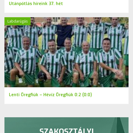
Utánpótlás híreink 37. hét
Labdarúgás
Lenti Öregfiúk – Hévíz Öregfiúk 0:2 (0:0)
SZAKOSZTÁLYI