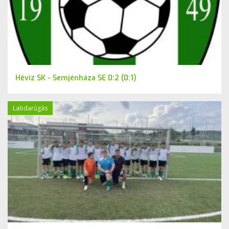
Hévíz SK - Semjénháza SE 0:2 (0:1)
Labdarúgás