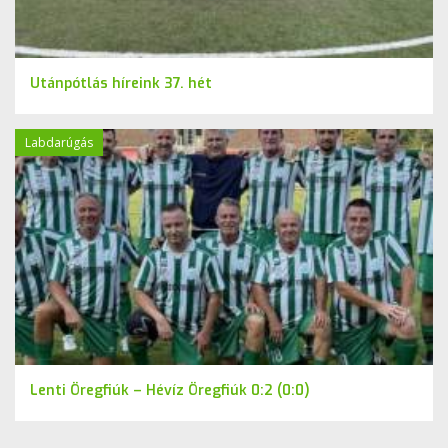
Utánpótlás híreink 37. hét
Labdarúgás
Lenti Öregfiúk – Hévíz Öregfiúk 0:2 (0:0)