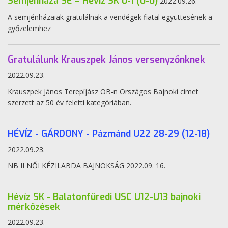
Semjénháza SE – Hévíz SK 0-1 (0-0)
2022.09.26.
A semjénházaiak gratulálnak a vendégek fiatal együttesének a
győzelemhez
Gratulálunk Krauszpek János versenyzőnknek
2022.09.23.
Krauszpek János Terepíjász OB-n Országos Bajnoki címet
szerzett az 50 év feletti kategóriában.
HÉVÍZ - GÁRDONY - Pázmánd U22 28-29 (12-18)
2022.09.23.
NB II NŐI KÉZILABDA BAJNOKSÁG 2022.09. 16.
Hévíz SK - Balatonfüredi USC U12-U13 bajnoki
mérkőzések
2022.09.23.