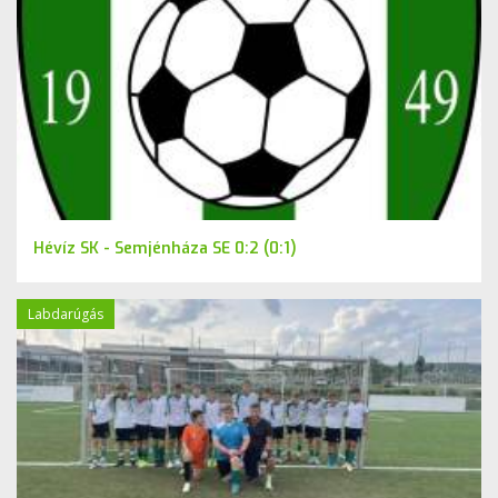
Hévíz SK - Semjénháza SE 0:2 (0:1)
Labdarúgás