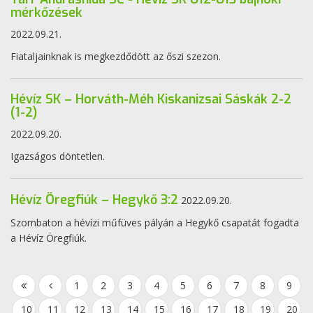
mérkőzések
2022.09.21.
Fiataljainknak is megkezdődött az őszi szezon.
Hévíz SK – Horváth-Méh Kiskanizsai Sáskák 2-2
(1-2)
2022.09.20.
Igazságos döntetlen.
Hévíz Öregfiúk – Hegykő 3:2
2022.09.20.
Szombaton a hévízi műfüves pályán a Hegykő csapatát fogadta
a Hévíz Öregfiúk.
1
2
3
4
5
6
7
8
9
10
11
12
13
14
15
16
17
18
19
20