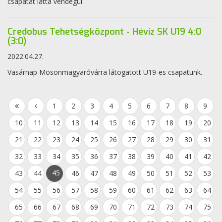
csapatát látta vendégül.
Credobus Tehetségközpont - Hévíz SK U19 4:0
(3:0)
2022.04.27.
Vasárnap Mosonmagyaróvárra látogatott U19-es csapatunk.
1
2
3
4
5
6
7
8
9
10
11
12
13
14
15
16
17
18
19
20
21
22
23
24
25
26
27
28
29
30
31
32
33
34
35
36
37
38
39
40
41
42
45
43
44
46
47
48
49
50
51
52
53
54
55
56
57
58
59
60
61
62
63
64
65
66
67
68
69
70
71
72
73
74
75