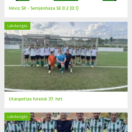
Hévíz SK - Semjénháza SE 0:2 (0:1)
Labdarúgás
Utánpótlás híreink 37. hét
Labdarúgás