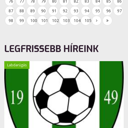
76
77
78
79
80
81
82
83
84
85
86
87
88
89
90
91
92
93
94
95
96
97
98
99
100
101
102
103
104
105
LEGFRISSEBB HÍREINK
Labdarúgás