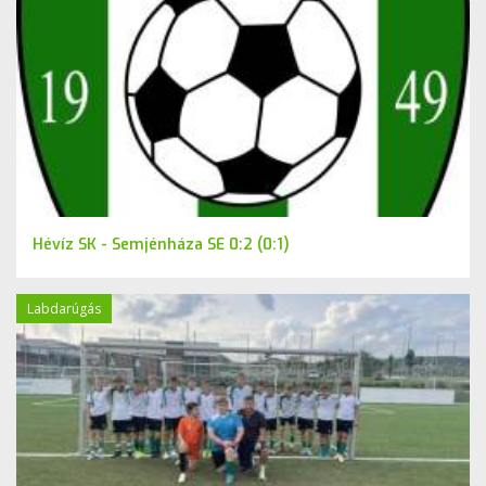
Hévíz SK - Semjénháza SE 0:2 (0:1)
Labdarúgás