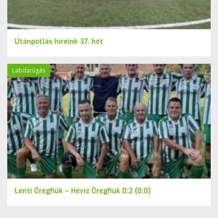
Utánpótlás híreink 37. hét
Labdarúgás
Lenti Öregfiúk – Hévíz Öregfiúk 0:2 (0:0)