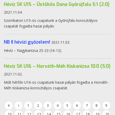
Hévíz SK U15 – Üstökös Dana Győrújfalu 5:1 (2:0)
2021.11.04.
Szombaton U15-ös csapatunk a Győrújfalu korosztályos
csapatát fogadta hazai pályán.
NB II hévízi győzelem!
2021.11.03.
Hévíz – Nagykanizsa 25-23 (16-12)
Hévíz SK U16 – Horváth-Méh Kiskanizsa 10:0 (5:0)
2021.11.02.
Múlt hétfőn U16-os csapatunk hazai pályán fogadta a Horváth-
Méh Kiskanizsa korosztályos csapatát.
1
2
3
4
5
6
7
8
9
10
11
12
13
14
15
16
17
18
19
20