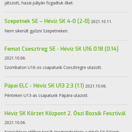
játszott, hazai pályán fogadtuk őket.
Szepetnek SE – Hévíz SK 4-0 (2-0)
2021.10.11.
Nem sikerült győzni Szepetneken.
Femat Csesztreg SE - Hévíz SK U16 0:18 (0:14)
2021.10.06.
Szombaton U16-os csapatunk Csesztregre utazott.
Pápai ELC - Hévíz SK U13 2:3 (1:1)
2021.10.06.
Pénteken U13-as csapatunk Pápára utazott.
Hévíz SK Körzet Központ 2. Őszi Bozsik Fesztivál
2021.10.06.
Napsütéses időben került megrendezésre a Hévíz SK Körzet