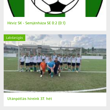
Hévíz SK - Semjénháza SE 0:2 (0:1)
Labdarúgás
Utánpótlás híreink 37. hét