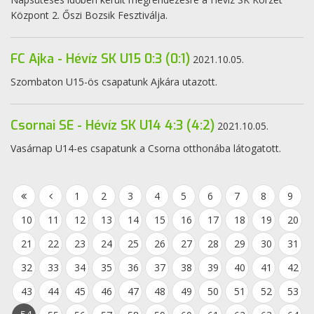
Központ 2. Őszi Bozsik Fesztiválja.
FC Ajka - Hévíz SK U15 0:3 (0:1)
2021.10.05.
Szombaton U15-ös csapatunk Ajkára utazott.
Csornai SE - Hévíz SK U14 4:3 (4:2)
2021.10.05.
Vasárnap U14-es csapatunk a Csorna otthonába látogatott.
1
2
3
4
5
6
7
8
9
10
11
12
13
14
15
16
17
18
19
20
21
22
23
24
25
26
27
28
29
30
31
32
33
34
35
36
37
38
39
40
41
42
43
44
45
46
47
48
49
50
51
52
53