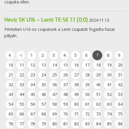
csapata ellen.
Hévíz SK U16 – Lenti TE SE 1:1 (0:0)
2024.11.13.
Pénteken U16-os csapatunk a Lenti csapatát fogadta hazai
pályán.
7
1
2
3
4
5
6
8
9
10
11
12
13
14
15
16
17
18
19
20
21
22
23
24
25
26
27
28
29
30
31
32
33
34
35
36
37
38
39
40
41
42
43
44
45
46
47
48
49
50
51
52
53
54
55
56
57
58
59
60
61
62
63
64
65
66
67
68
69
70
71
72
73
74
75
76
77
78
79
80
81
82
83
84
85
86