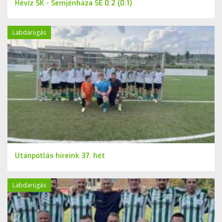
Hévíz SK - Semjénháza SE 0:2 (0:1)
Labdarúgás
Utánpótlás híreink 37. hét
Labdarúgás